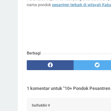
nama pondok
pesantren terbaik di wilayah Kab
Berbagi
1 komentar untuk "10+ Pondok Pesantren 
Saifuddin V