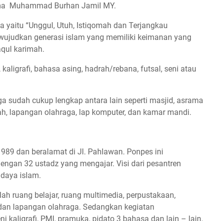
nama Muhammad Burhan Jamil MY.
a yaitu “Unggul, Utuh, Istiqomah dan Terjangkau
wujudkan generasi islam yang memiliki keimanan yang
qul karimah.
 kaligrafi, bahasa asing, hadrah/rebana, futsal, seni atau
ga sudah cukup lengkap antara lain seperti masjid, asrama
sah, lapangan olahraga, lap komputer, dan kamar mandi.
989 dan beralamat di Jl. Pahlawan. Ponpes ini
engan 32 ustadz yang mengajar. Visi dari pesantren
udaya islam.
ialah ruang belajar, ruang multimedia, perpustakaan,
, dan lapangan olahraga. Sedangkan kegiatan
ni kaligrafi, PMI, pramuka, pidato 3 bahasa dan lain – lain.