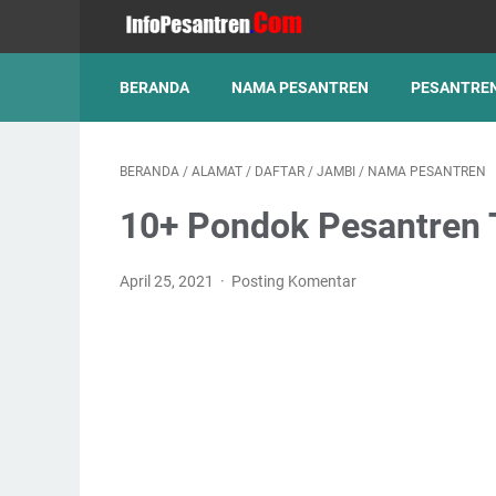
BERANDA
NAMA PESANTREN
PESANTREN
BERANDA
/
ALAMAT
/
DAFTAR
/
JAMBI
/
NAMA PESANTREN
10+ Pondok Pesantren 
April 25, 2021
Posting Komentar