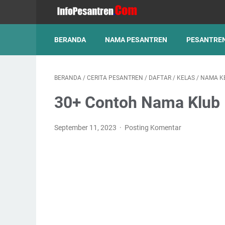
BERANDA
NAMA PESANTREN
PESANTREN
BERANDA
/
CERITA PESANTREN
/
DAFTAR
/
KELAS
/
NAMA K
30+ Contoh Nama Klub F
September 11, 2023
Posting Komentar