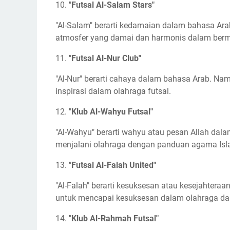
10.
"Futsal Al-Salam Stars"
"Al-Salam" berarti kedamaian dalam bahasa Ar
atmosfer yang damai dan harmonis dalam berma
11.
"Futsal Al-Nur Club"
"Al-Nur" berarti cahaya dalam bahasa Arab. N
inspirasi dalam olahraga futsal.
12.
"Klub Al-Wahyu Futsal"
"Al-Wahyu" berarti wahyu atau pesan Allah da
menjalani olahraga dengan panduan agama Isl
13.
"Futsal Al-Falah United"
"Al-Falah" berarti kesuksesan atau kesejahtera
untuk mencapai kesuksesan dalam olahraga d
14.
"Klub Al-Rahmah Futsal"